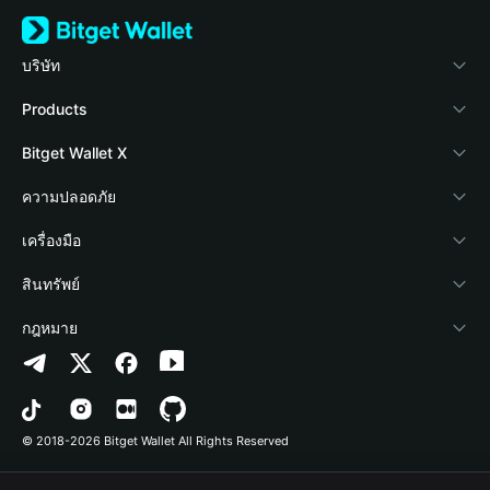
บริษัท
เกี่ยวกับ Bitget Wallet
Products
Blog
Crypto Card
Bitget Wallet X
Academy
Stablecoin Earn
นักพัฒนา
ความปลอดภัย
ข่าวสารด้านคริปโต
Payfi Crypto
เชื่อมต่อ Wallet
Protection Fund
เครื่องมือ
ศูนย์ช่วยเหลือ
Crypto Swap API
Bitget Wallet Pay
เทคโนโลยีความปลอดภัย
ซื้อคริปโต
สินทรัพย์
ติดต่อเรา
Altcoin Season Index
ลิสต์โปรเจกต์
การตรวจจับการอนุญาต
Arbitrum
กฎหมาย
ทรัพยากรข้อมูลของแบรนด์
Prediction Markets
การตรวจจับสัญญา
Avalanche
นโยบายความเป็นส่วนตัว
อาชีพ
DApp
การโอนเป็นชุด
Bitcoin
ข้อตกลงในการใช้บริการ
© 2018-2026 Bitget Wallet All Rights Reserved
การยืนยันช่องทางอย่างเป็นทางการ
Trade
BNB Chain
Risk Disclosure