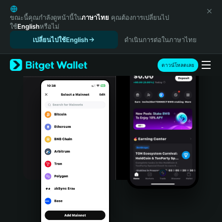
English
日本語
ขณะนี้คุณกำลังดูหน้านี้ใน
ภาษาไทย
คุณต้องการเปลี่ยนไป
ใช้
English
หรือไม่
Tiếng Việt
เปลี่ยนไปใช้English
ดำเนินการต่อในภาษาไทย
Русский
Español (Latinoamérica)
Türkçe
ดาวน์โหลดเลย
Italiano
Français
Deutsch
简体中文
繁體中文
Português (Portugal)
Bahasa Indonesia
ภาษาไทย
हिन्दी
বাংলা
Español
Português (Brasil)
Español (Argentina)