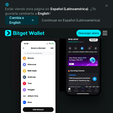
English
日本語
Estás viendo esta página en
Español (Latinoamérica)
. ¿Te
gustaría cambiarte a
English
?
Tiếng Việt
Cambia a
Continuar en Español (Latinoamérica)
Русский
English
Español (Latinoamérica)
Türkçe
Descargar ahora
Italiano
Français
Deutsch
简体中文
繁體中文
Português (Portugal)
Bahasa Indonesia
ภาษาไทย
हिन्दी
বাংলা
Español
Português (Brasil)
Español (Argentina)