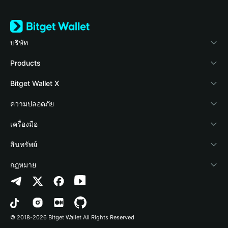
บริษัท
เกี่ยวกับ Bitget Wallet
Products
Blog
Crypto Card
Bitget Wallet X
Academy
Stablecoin Earn
นักพัฒนา
ความปลอดภัย
ข่าวสารด้านคริปโต
Payfi Crypto
เชื่อมต่อ Wallet
Protection Fund
เครื่องมือ
ศูนย์ช่วยเหลือ
Crypto Swap API
Bitget Wallet Pay
เทคโนโลยีความปลอดภัย
ซื้อคริปโต
สินทรัพย์
ติดต่อเรา
Altcoin Season Index
ลิสต์โปรเจกต์
การตรวจจับการอนุญาต
Arbitrum
กฎหมาย
ทรัพยากรข้อมูลของแบรนด์
Prediction Markets
การตรวจจับสัญญา
Avalanche
นโยบายความเป็นส่วนตัว
อาชีพ
DApp
การโอนเป็นชุด
Bitcoin
ข้อตกลงในการใช้บริการ
© 2018-2026 Bitget Wallet All Rights Reserved
การยืนยันช่องทางอย่างเป็นทางการ
Trade
BNB Chain
Risk Disclosure