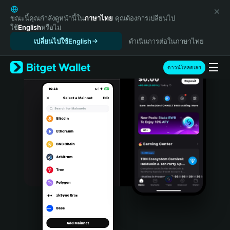
English
日本語
ขณะนี้คุณกำลังดูหน้านี้ใน
ภาษาไทย
คุณต้องการเปลี่ยนไป
ใช้
English
หรือไม่
Tiếng Việt
เปลี่ยนไปใช้English
ดำเนินการต่อในภาษาไทย
Русский
Español (Latinoamérica)
Türkçe
ดาวน์โหลดเลย
Italiano
Français
Deutsch
简体中文
繁體中文
Português (Portugal)
Bahasa Indonesia
ภาษาไทย
हिन्दी
বাংলা
Español
Português (Brasil)
Español (Argentina)