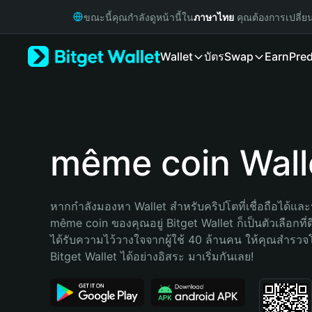
English
ขณะนี้คุณกำลังดูหน้านี้ใน
ภาษาไทย
คุณต้องการเปลี่ย
日本語
Tiếng Việt
Wallet
บัตร
Swap
Earn
Pred
Русский
Español (Latinoamérica)
Türkçe
Italiano
Français
Deutsch
même coin Wall
简体中文
繁體中文
Português (Portugal)
หากกำลังมองหา Wallet สำหรับคริปโตที่เชื่อถือได้และป
Bahasa Indonesia
même coin ของคุณอยู่ Bitget Wallet ก็เป็นตัวเลือกที่ดี
ภาษาไทย
ได้รับความไว้วางใจจากผู้ใช้ 40 ล้านคน ให้คุณสำรว
हिन्दी
Bitget Wallet ได้อย่างอิสระ มาเริ่มกันเลย!
বাংলা
Español
Português (Brasil)
Español (Argentina)