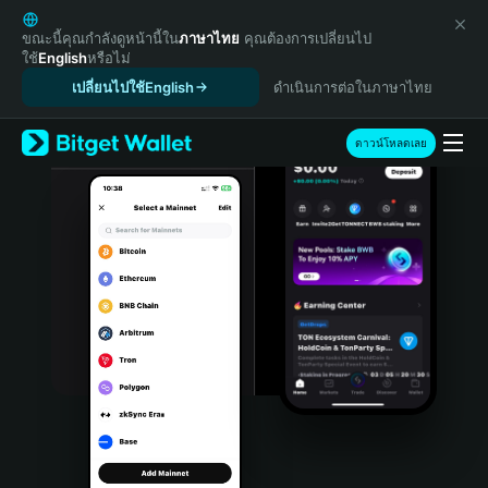
English
日本語
ขณะนี้คุณกำลังดูหน้านี้ใน
ภาษาไทย
คุณต้องการเปลี่ยนไป
ใช้
English
หรือไม่
Tiếng Việt
เปลี่ยนไปใช้English
ดำเนินการต่อในภาษาไทย
Русский
Español (Latinoamérica)
Türkçe
ดาวน์โหลดเลย
Italiano
Français
Deutsch
简体中文
繁體中文
Português (Portugal)
Bahasa Indonesia
ภาษาไทย
हिन्दी
বাংলা
Español
Português (Brasil)
Español (Argentina)