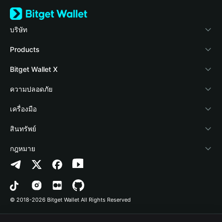
บริษัท
เกี่ยวกับ Bitget Wallet
Products
Blog
Crypto Card
Bitget Wallet X
Academy
Stablecoin Earn
นักพัฒนา
ความปลอดภัย
ข่าวสารด้านคริปโต
Payfi Crypto
เชื่อมต่อ Wallet
Protection Fund
เครื่องมือ
ศูนย์ช่วยเหลือ
Crypto Swap API
Bitget Wallet Pay
เทคโนโลยีความปลอดภัย
ซื้อคริปโต
สินทรัพย์
ติดต่อเรา
Altcoin Season Index
ลิสต์โปรเจกต์
การตรวจจับการอนุญาต
Arbitrum
กฎหมาย
ทรัพยากรข้อมูลของแบรนด์
Prediction Markets
การตรวจจับสัญญา
Avalanche
นโยบายความเป็นส่วนตัว
อาชีพ
DApp
การโอนเป็นชุด
Bitcoin
ข้อตกลงในการใช้บริการ
© 2018-2026 Bitget Wallet All Rights Reserved
การยืนยันช่องทางอย่างเป็นทางการ
Trade
BNB Chain
Risk Disclosure