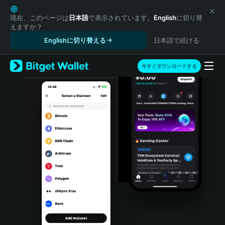
English
日本語
現在、このページは
日本語
で表示されています。
English
に切り替
えますか？
Tiếng Việt
Englishに切り替える
日本語で続ける
Русский
Español (Latinoamérica)
Türkçe
今すぐダウンロードする
Italiano
Français
Deutsch
简体中文
繁體中文
Português (Portugal)
Bahasa Indonesia
ภาษาไทย
हिन्दी
বাংলা
Español
Português (Brasil)
Español (Argentina)