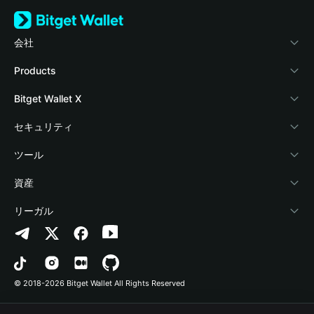
会社
Bitget Walletについて
Products
ブログ
Crypto Card
Bitget Wallet X
アカデミー
Stablecoin Earn
デベロッパー
セキュリティ
暗号資産ニュース
Payfi Crypto
ウォレットを接続
保護基金
ツール
Help Center
Crypto Swap API
Bitget Wallet Pay
セキュリティ技術
暗号資産を購入
資産
お問い合わせ
Altcoin Season Index
プロジェクトを掲載
認証検出
Arbitrum
リーガル
ブランドリソース
Prediction Markets
コントラクト検出
Avalanche
プライバシーポリシー
キャリア
DApp
一括送金
Bitcoin
利用規約
© 2018-2026 Bitget Wallet All Rights Reserved
公式チャンネル認証
Trade
BNB Chain
Risk Disclosure