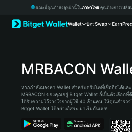
English
ขณะนี้คุณกำลังดูหน้านี้ใน
ภาษาไทย
คุณต้องการเปลี่ย
日本語
Tiếng Việt
Wallet
บัตร
Swap
Earn
Pred
Русский
Español (Latinoamérica)
Türkçe
Italiano
Français
Deutsch
MRBACON Wall
简体中文
繁體中文
Português (Portugal)
หากกำลังมองหา Wallet สำหรับคริปโตที่เชื่อถือได้และป
Bahasa Indonesia
MRBACON ของคุณอยู่ Bitget Wallet ก็เป็นตัวเลือกที่ดีท
ภาษาไทย
ได้รับความไว้วางใจจากผู้ใช้ 40 ล้านคน ให้คุณสำรว
हिन्दी
Bitget Wallet ได้อย่างอิสระ มาเริ่มกันเลย!
বাংলা
Español
Português (Brasil)
Español (Argentina)