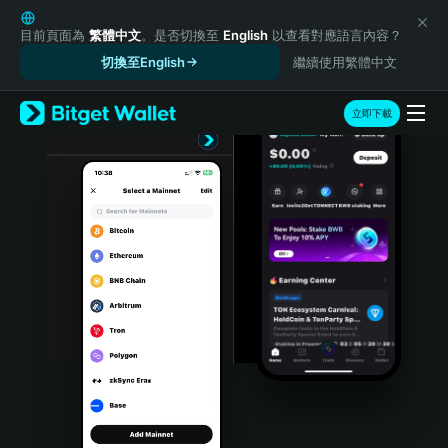
English
日本語
目前頁面為
繁體中文
。是否切換至
English
以查看對應語言內容？
Tiếng Việt
切換至English
繼續使用繁體中文
Русский
Español (Latinoamérica)
立即下載
Türkçe
Italiano
Français
Deutsch
简体中文
繁體中文
Português (Portugal)
Bahasa Indonesia
ภาษาไทย
हिन्दी
বাংলা
Español
Português (Brasil)
Español (Argentina)