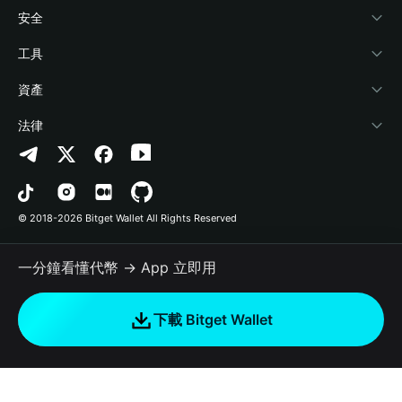
學院
Stablecoin Earn
開發者文件
安全
加密資訊
Payfi Crypto
連接錢包
風險保障基金
工具
幫助中心
Crypto Swap API
Bitget Wallet Pay
安全防護技術
快捷買幣
資產
‌聯繫我們
Altcoin Season Index
合作上架
授權檢測
Arbitrum
法律
品牌資源
Prediction Markets
合約檢測
Avalanche
隱私協議
工作機會
DApp
批次轉帳
Bitcoin
用戶使用協議
© 2018-2026 Bitget Wallet All Rights Reserved
官方渠道驗證
Trade
BNB Chain
Risk Disclosure
一分鐘看懂代幣 → App 立即用
RWA
Polygon
如何購買加密貨幣
下載 Bitget Wallet