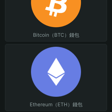
Bitcoin（BTC）錢包
Ethereum（ETH）錢包