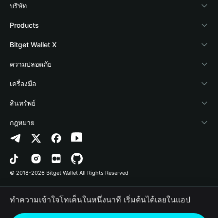
บริษัท
เกี่ยวกับ Bitget Wallet
Products
Blog
Crypto Card
Bitget Wallet X
Academy
Stablecoin Earn
นักพัฒนา
ความปลอดภัย
ข่าวสารด้านคริปโต
Payfi Crypto
เชื่อมต่อ Wallet
Protection Fund
เครื่องมือ
ศูนย์ช่วยเหลือ
Crypto Swap API
Bitget Wallet Pay
เทคโนโลยีความปลอดภัย
ซื้อคริปโต
สินทรัพย์
ติดต่อเรา
Altcoin Season Index
ลิสต์โปรเจกต์
การตรวจจับการอนุญาต
Arbitrum
กฎหมาย
ทรัพยากรข้อมูลของแบรนด์
Prediction Markets
การตรวจจับสัญญา
Avalanche
นโยบายความเป็นส่วนตัว
อาชีพ
DApp
การโอนเป็นชุด
Bitcoin
ข้อตกลงในการใช้บริการ
© 2018-2026 Bitget Wallet All Rights Reserved
การยืนยันช่องทางอย่างเป็นทางการ
Trade
BNB Chain
Risk Disclosure
ทำความเข้าใจโทเค็นในหนึ่งนาที เริ่มต้นได้เลยในแอป
RWA
Polygon