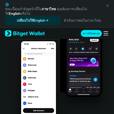
English
日本語
ขณะนี้คุณกำลังดูหน้านี้ใน
ภาษาไทย
คุณต้องการเปลี่ยนไป
ใช้
English
หรือไม่
Tiếng Việt
เปลี่ยนไปใช้English
ดำเนินการต่อในภาษาไทย
Русский
Español (Latinoamérica)
Türkçe
ดาวน์โหลดเลย
Italiano
Français
Deutsch
简体中文
繁體中文
Português (Portugal)
Bahasa Indonesia
ภาษาไทย
हिन्दी
বাংলা
Español
Português (Brasil)
Español (Argentina)