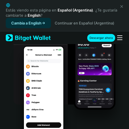
English
日本語
Estás viendo esta página en
Español (Argentina)
. ¿Te gustaría
cambiarte a
English
?
Tiếng Việt
Cambia a English
Continuar en Español (Argentina)
Русский
Español (Latinoamérica)
Türkçe
Descargar ahora
Italiano
Français
Deutsch
简体中文
繁體中文
Português (Portugal)
Bahasa Indonesia
ภาษาไทย
हिन्दी
বাংলা
Español
Português (Brasil)
Español (Argentina)