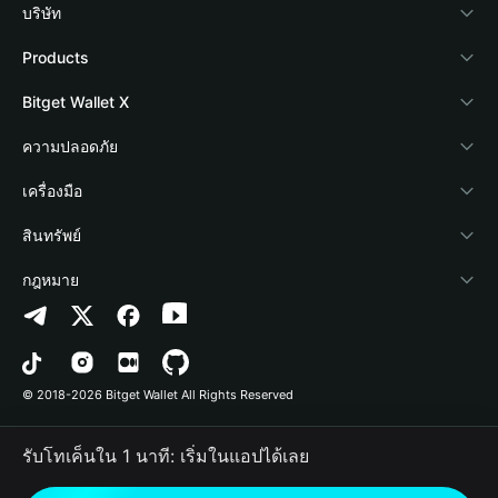
บริษัท
เกี่ยวกับ Bitget Wallet
Products
Blog
Crypto Card
Bitget Wallet X
Academy
Stablecoin Earn
นักพัฒนา
ความปลอดภัย
ข่าวสารด้านคริปโต
Payfi Crypto
เชื่อมต่อ Wallet
Protection Fund
เครื่องมือ
ศูนย์ช่วยเหลือ
Crypto Swap API
Bitget Wallet Pay
เทคโนโลยีความปลอดภัย
ซื้อคริปโต
สินทรัพย์
ติดต่อเรา
Altcoin Season Index
ลิสต์โปรเจกต์
การตรวจจับการอนุญาต
Arbitrum
กฎหมาย
ทรัพยากรข้อมูลของแบรนด์
Prediction Markets
การตรวจจับสัญญา
Avalanche
นโยบายความเป็นส่วนตัว
อาชีพ
DApp
การโอนเป็นชุด
Bitcoin
ข้อตกลงในการใช้บริการ
© 2018-2026 Bitget Wallet All Rights Reserved
การยืนยันช่องทางอย่างเป็นทางการ
Trade
BNB Chain
Risk Disclosure
รับโทเค็นใน 1 นาที: เริ่มในแอปได้เลย
RWA
Polygon