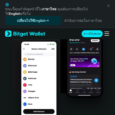
English
日本語
ขณะนี้คุณกำลังดูหน้านี้ใน
ภาษาไทย
คุณต้องการเปลี่ยนไป
ใช้
English
หรือไม่
Tiếng Việt
เปลี่ยนไปใช้English
ดำเนินการต่อในภาษาไทย
Русский
Español (Latinoamérica)
Türkçe
ดาวน์โหลดเลย
Italiano
Français
Deutsch
简体中文
繁體中文
Português (Portugal)
Bahasa Indonesia
ภาษาไทย
हिन्दी
বাংলা
Español
Português (Brasil)
Español (Argentina)