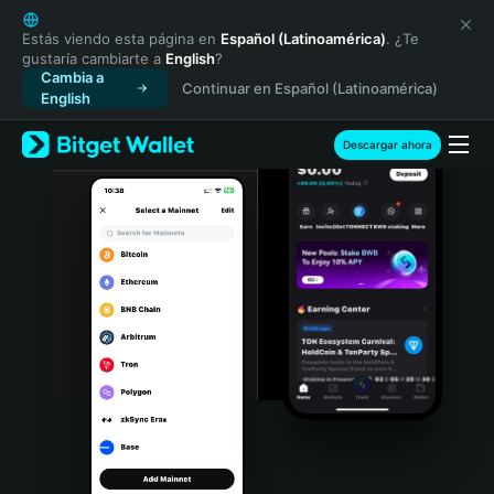
English
日本語
Estás viendo esta página en
Español (Latinoamérica)
. ¿Te
gustaría cambiarte a
English
?
Tiếng Việt
Cambia a
Continuar en Español (Latinoamérica)
Русский
English
Español (Latinoamérica)
Türkçe
Descargar ahora
Italiano
Français
Deutsch
简体中文
繁體中文
Português (Portugal)
Bahasa Indonesia
ภาษาไทย
हिन्दी
বাংলা
Español
Português (Brasil)
Español (Argentina)