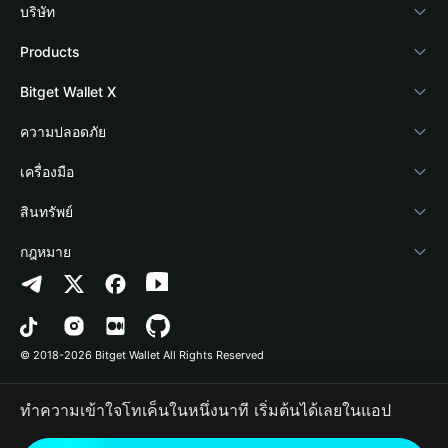
บริษัท
เกี่ยวกับ Bitget Wallet
Products
Blog
Crypto Card
Bitget Wallet X
Academy
Stablecoin Earn
นักพัฒนา
ความปลอดภัย
ข่าวสารด้านคริปโต
Payfi Crypto
เชื่อมต่อ Wallet
Protection Fund
เครื่องมือ
ศูนย์ช่วยเหลือ
Crypto Swap API
Bitget Wallet Pay
เทคโนโลยีความปลอดภัย
ซื้อคริปโต
สินทรัพย์
ติดต่อเรา
Altcoin Season Index
ลิสต์โปรเจกต์
การตรวจจับการอนุญาต
Arbitrum
กฎหมาย
ทรัพยากรข้อมูลของแบรนด์
Prediction Markets
การตรวจจับสัญญา
Avalanche
นโยบายความเป็นส่วนตัว
อาชีพ
DApp
การโอนเป็นชุด
Bitcoin
ข้อตกลงในการใช้บริการ
© 2018-2026 Bitget Wallet All Rights Reserved
การยืนยันช่องทางอย่างเป็นทางการ
Trade
BNB Chain
Risk Disclosure
ทำความเข้าใจโทเค็นในหนึ่งนาที เริ่มต้นได้เลยในแอป
RWA
Polygon