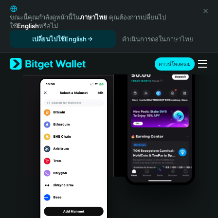
English
日本語
ขณะนี้คุณกำลังดูหน้านี้ใน
ภาษาไทย
คุณต้องการเปลี่ยนไป
ใช้
English
หรือไม่
Tiếng Việt
เปลี่ยนไปใช้English
ดำเนินการต่อในภาษาไทย
Русский
Español (Latinoamérica)
Türkçe
ดาวน์โหลดเลย
Italiano
Français
Deutsch
简体中文
繁體中文
Português (Portugal)
Bahasa Indonesia
ภาษาไทย
हिन्दी
বাংলা
Español
Português (Brasil)
Español (Argentina)