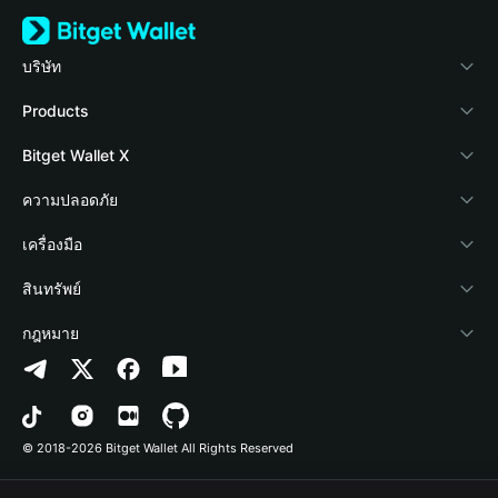
บริษัท
เกี่ยวกับ Bitget Wallet
Products
Blog
Crypto Card
Bitget Wallet X
Academy
Stablecoin Earn
นักพัฒนา
ความปลอดภัย
ข่าวสารด้านคริปโต
Payfi Crypto
เชื่อมต่อ Wallet
Protection Fund
เครื่องมือ
ศูนย์ช่วยเหลือ
Crypto Swap API
Bitget Wallet Pay
เทคโนโลยีความปลอดภัย
ซื้อคริปโต
สินทรัพย์
ติดต่อเรา
Altcoin Season Index
ลิสต์โปรเจกต์
การตรวจจับการอนุญาต
Arbitrum
กฎหมาย
ทรัพยากรข้อมูลของแบรนด์
Prediction Markets
การตรวจจับสัญญา
Avalanche
นโยบายความเป็นส่วนตัว
อาชีพ
DApp
การโอนเป็นชุด
Bitcoin
ข้อตกลงในการใช้บริการ
© 2018-2026 Bitget Wallet All Rights Reserved
การยืนยันช่องทางอย่างเป็นทางการ
Trade
BNB Chain
Risk Disclosure