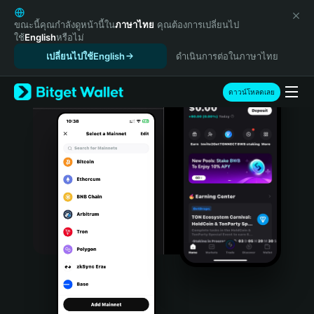
English
日本語
ขณะนี้คุณกำลังดูหน้านี้ใน
ภาษาไทย
คุณต้องการเปลี่ยนไป
ใช้
English
หรือไม่
Tiếng Việt
เปลี่ยนไปใช้English
ดำเนินการต่อในภาษาไทย
Русский
Español (Latinoamérica)
Türkçe
ดาวน์โหลดเลย
Italiano
Français
Deutsch
简体中文
繁體中文
Português (Portugal)
Bahasa Indonesia
ภาษาไทย
हिन्दी
বাংলা
Español
Português (Brasil)
Español (Argentina)