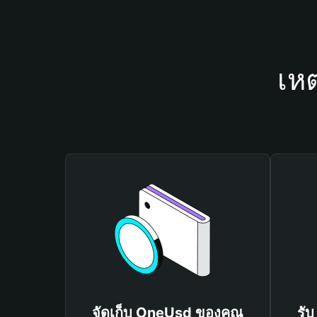
เห
จัดเก็บ OneUsd ของคุณ
รั