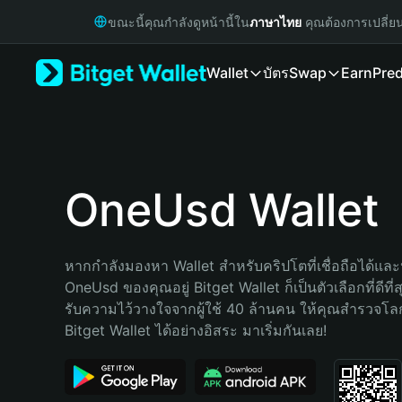
English
ขณะนี้คุณกำลังดูหน้านี้ใน
ภาษาไทย
คุณต้องการเปลี่ย
日本語
Tiếng Việt
Wallet
บัตร
Swap
Earn
Pred
Русский
Español (Latinoamérica)
Türkçe
Italiano
Français
Deutsch
OneUsd Wallet
简体中文
繁體中文
Português (Portugal)
หากกำลังมองหา Wallet สำหรับคริปโตที่เชื่อถือได้และป
Bahasa Indonesia
OneUsd ของคุณอยู่ Bitget Wallet ก็เป็นตัวเลือกที่ดีที่
ภาษาไทย
รับความไว้วางใจจากผู้ใช้ 40 ล้านคน ให้คุณสำรวจโ
हिन्दी
Bitget Wallet ได้อย่างอิสระ มาเริ่มกันเลย!
বাংলা
Español
Português (Brasil)
Español (Argentina)