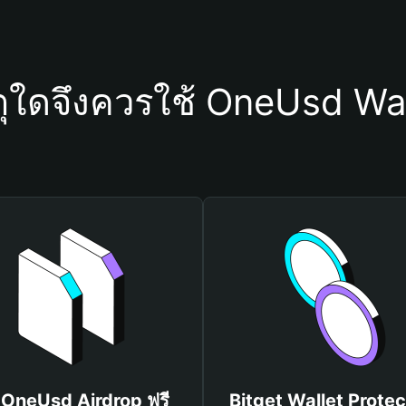
ตุใดจึงควรใช้ OneUsd Wal
บ OneUsd Airdrop ฟรี
Bitget Wallet Protec