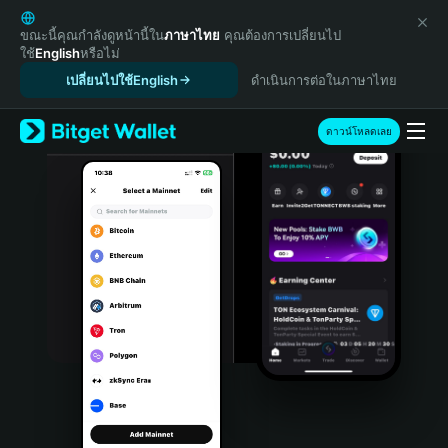
English
日本語
ขณะนี้คุณกำลังดูหน้านี้ใน
ภาษาไทย
คุณต้องการเปลี่ยนไป
ใช้
English
หรือไม่
Tiếng Việt
เปลี่ยนไปใช้English
ดำเนินการต่อในภาษาไทย
Русский
Español (Latinoamérica)
Türkçe
ดาวน์โหลดเลย
Italiano
Français
Deutsch
简体中文
繁體中文
Português (Portugal)
Bahasa Indonesia
ภาษาไทย
हिन्दी
বাংলা
Español
Português (Brasil)
Español (Argentina)