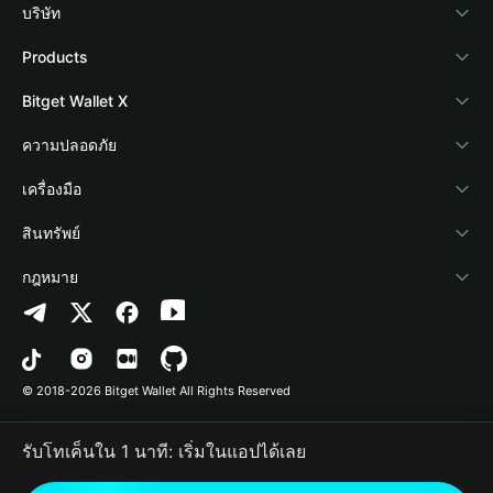
บริษัท
เกี่ยวกับ Bitget Wallet
Products
Blog
Crypto Card
Bitget Wallet X
Academy
Stablecoin Earn
นักพัฒนา
ความปลอดภัย
ข่าวสารด้านคริปโต
Payfi Crypto
เชื่อมต่อ Wallet
Protection Fund
เครื่องมือ
ศูนย์ช่วยเหลือ
Crypto Swap API
Bitget Wallet Pay
เทคโนโลยีความปลอดภัย
ซื้อคริปโต
สินทรัพย์
ติดต่อเรา
Altcoin Season Index
ลิสต์โปรเจกต์
การตรวจจับการอนุญาต
Arbitrum
กฎหมาย
ทรัพยากรข้อมูลของแบรนด์
Prediction Markets
การตรวจจับสัญญา
Avalanche
นโยบายความเป็นส่วนตัว
อาชีพ
DApp
การโอนเป็นชุด
Bitcoin
ข้อตกลงในการใช้บริการ
© 2018-2026 Bitget Wallet All Rights Reserved
การยืนยันช่องทางอย่างเป็นทางการ
Trade
BNB Chain
Risk Disclosure
รับโทเค็นใน 1 นาที: เริ่มในแอปได้เลย
RWA
Polygon