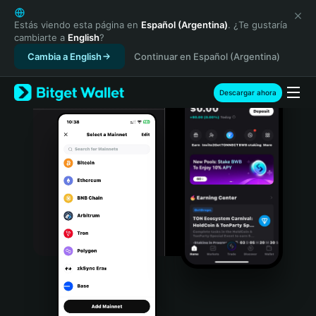
English
日本語
Estás viendo esta página en
Español (Argentina)
. ¿Te gustaría
cambiarte a
English
?
Tiếng Việt
Cambia a English
Continuar en Español (Argentina)
Русский
Español (Latinoamérica)
Türkçe
Descargar ahora
Italiano
Français
Deutsch
简体中文
繁體中文
Português (Portugal)
Bahasa Indonesia
ภาษาไทย
हिन्दी
বাংলা
Español
Português (Brasil)
Español (Argentina)