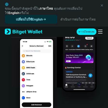
English
日本語
ขณะนี้คุณกำลังดูหน้านี้ใน
ภาษาไทย
คุณต้องการเปลี่ยนไป
ใช้
English
หรือไม่
Tiếng Việt
เปลี่ยนไปใช้English
ดำเนินการต่อในภาษาไทย
Русский
Español (Latinoamérica)
Türkçe
ดาวน์โหลดเลย
Italiano
Français
Deutsch
简体中文
繁體中文
Português (Portugal)
Bahasa Indonesia
ภาษาไทย
हिन्दी
বাংলা
Español
Português (Brasil)
Español (Argentina)