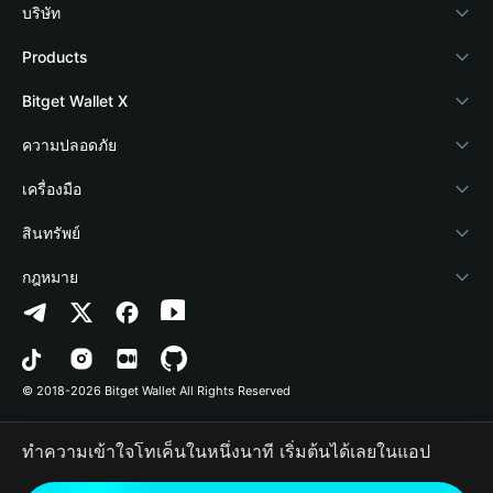
บริษัท
เกี่ยวกับ Bitget Wallet
Products
Blog
Crypto Card
Bitget Wallet X
Academy
Stablecoin Earn
นักพัฒนา
ความปลอดภัย
ข่าวสารด้านคริปโต
Payfi Crypto
เชื่อมต่อ Wallet
Protection Fund
เครื่องมือ
ศูนย์ช่วยเหลือ
Crypto Swap API
Bitget Wallet Pay
เทคโนโลยีความปลอดภัย
ซื้อคริปโต
สินทรัพย์
ติดต่อเรา
Altcoin Season Index
ลิสต์โปรเจกต์
การตรวจจับการอนุญาต
Arbitrum
กฎหมาย
ทรัพยากรข้อมูลของแบรนด์
Prediction Markets
การตรวจจับสัญญา
Avalanche
นโยบายความเป็นส่วนตัว
อาชีพ
DApp
การโอนเป็นชุด
Bitcoin
ข้อตกลงในการใช้บริการ
© 2018-2026 Bitget Wallet All Rights Reserved
การยืนยันช่องทางอย่างเป็นทางการ
Trade
BNB Chain
Risk Disclosure
ทำความเข้าใจโทเค็นในหนึ่งนาที เริ่มต้นได้เลยในแอป
RWA
Polygon