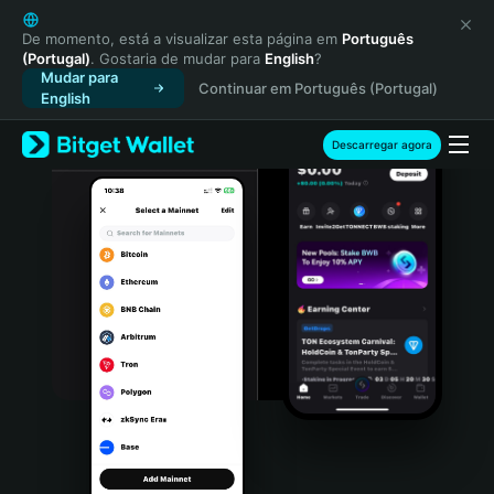
English
日本語
De momento, está a visualizar esta página em
Português
(Portugal)
. Gostaria de mudar para
English
?
Tiếng Việt
Mudar para
Continuar em Português (Portugal)
Русский
English
Español (Latinoamérica)
Türkçe
Descarregar agora
Italiano
Français
Deutsch
简体中文
繁體中文
Português (Portugal)
Bahasa Indonesia
ภาษาไทย
हिन्दी
বাংলা
Español
Português (Brasil)
Español (Argentina)