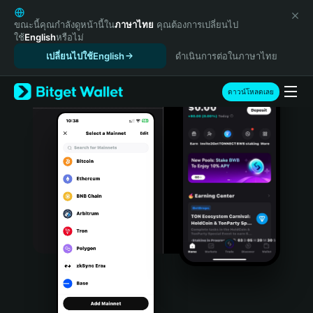
English
日本語
ขณะนี้คุณกำลังดูหน้านี้ใน
ภาษาไทย
คุณต้องการเปลี่ยนไป
ใช้
English
หรือไม่
Tiếng Việt
เปลี่ยนไปใช้English
ดำเนินการต่อในภาษาไทย
Русский
Español (Latinoamérica)
Türkçe
ดาวน์โหลดเลย
Italiano
Français
Deutsch
简体中文
繁體中文
Português (Portugal)
Bahasa Indonesia
ภาษาไทย
हिन्दी
বাংলা
Español
Português (Brasil)
Español (Argentina)