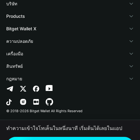
บริษัท
เกี่ยวกับ Bitget Wallet
Products
Blog
Crypto Card
Bitget Wallet X
Academy
Stablecoin Earn
นักพัฒนา
ความปลอดภัย
ข่าวสารด้านคริปโต
Payfi Crypto
เชื่อมต่อ Wallet
Protection Fund
เครื่องมือ
ศูนย์ช่วยเหลือ
Crypto Swap API
Bitget Wallet Pay
เทคโนโลยีความปลอดภัย
ซื้อคริปโต
สินทรัพย์
ติดต่อเรา
Altcoin Season Index
ลิสต์โปรเจกต์
การตรวจจับการอนุญาต
Arbitrum
กฎหมาย
ทรัพยากรข้อมูลของแบรนด์
Prediction Markets
การตรวจจับสัญญา
Avalanche
นโยบายความเป็นส่วนตัว
อาชีพ
DApp
การโอนเป็นชุด
Bitcoin
ข้อตกลงในการใช้บริการ
© 2018-2026 Bitget Wallet All Rights Reserved
การยืนยันช่องทางอย่างเป็นทางการ
Trade
BNB Chain
Risk Disclosure
ทำความเข้าใจโทเค็นในหนึ่งนาที เริ่มต้นได้เลยในแอป
RWA
Polygon