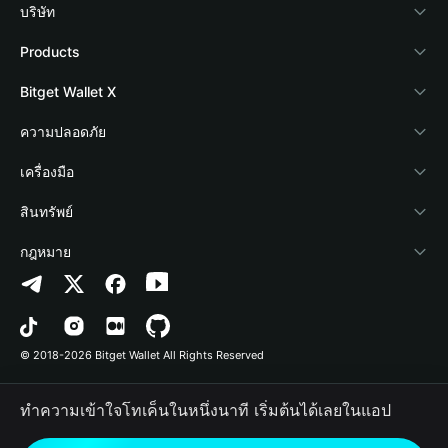
บริษัท
เกี่ยวกับ Bitget Wallet
Products
Blog
Crypto Card
Bitget Wallet X
Academy
Stablecoin Earn
นักพัฒนา
ความปลอดภัย
ข่าวสารด้านคริปโต
Payfi Crypto
เชื่อมต่อ Wallet
Protection Fund
เครื่องมือ
ศูนย์ช่วยเหลือ
Crypto Swap API
Bitget Wallet Pay
เทคโนโลยีความปลอดภัย
ซื้อคริปโต
สินทรัพย์
ติดต่อเรา
Altcoin Season Index
ลิสต์โปรเจกต์
การตรวจจับการอนุญาต
Arbitrum
กฎหมาย
ทรัพยากรข้อมูลของแบรนด์
Prediction Markets
การตรวจจับสัญญา
Avalanche
นโยบายความเป็นส่วนตัว
อาชีพ
DApp
การโอนเป็นชุด
Bitcoin
ข้อตกลงในการใช้บริการ
© 2018-2026 Bitget Wallet All Rights Reserved
การยืนยันช่องทางอย่างเป็นทางการ
Trade
BNB Chain
Risk Disclosure
ทำความเข้าใจโทเค็นในหนึ่งนาที เริ่มต้นได้เลยในแอป
RWA
Polygon