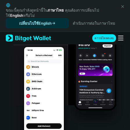
English
日本語
ขณะนี้คุณกำลังดูหน้านี้ใน
ภาษาไทย
คุณต้องการเปลี่ยนไป
ใช้
English
หรือไม่
Tiếng Việt
เปลี่ยนไปใช้English
ดำเนินการต่อในภาษาไทย
Русский
Español (Latinoamérica)
Türkçe
ดาวน์โหลดเลย
Italiano
Français
Deutsch
简体中文
繁體中文
Português (Portugal)
Bahasa Indonesia
ภาษาไทย
हिन्दी
বাংলা
Español
Português (Brasil)
Español (Argentina)