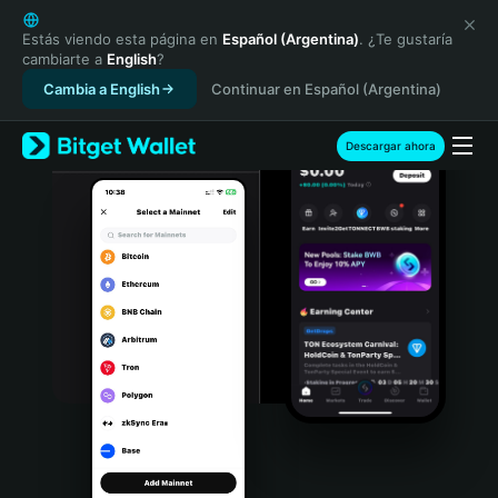
English
日本語
Estás viendo esta página en
Español (Argentina)
. ¿Te gustaría
cambiarte a
English
?
Tiếng Việt
Cambia a English
Continuar en Español (Argentina)
Русский
Español (Latinoamérica)
Türkçe
Descargar ahora
Italiano
Français
Deutsch
简体中文
繁體中文
Português (Portugal)
Bahasa Indonesia
ภาษาไทย
हिन्दी
বাংলা
Español
Português (Brasil)
Español (Argentina)