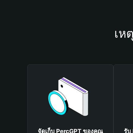
เหต
จัดเก็บ PercGPT ของคุณ
รับ