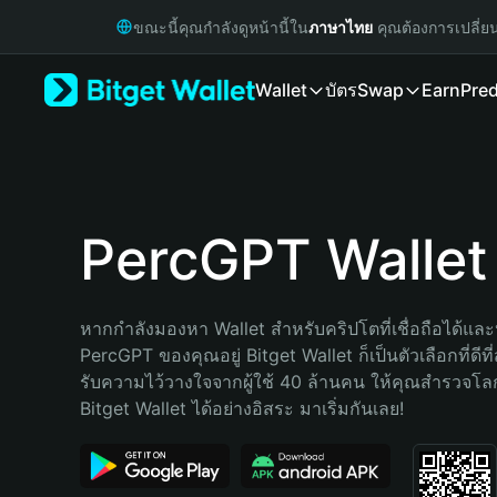
English
ขณะนี้คุณกำลังดูหน้านี้ใน
ภาษาไทย
คุณต้องการเปลี่ย
日本語
Tiếng Việt
Wallet
บัตร
Swap
Earn
Pred
Русский
Español (Latinoamérica)
Türkçe
Italiano
Français
Deutsch
PercGPT Wallet
简体中文
繁體中文
Português (Portugal)
หากกำลังมองหา Wallet สำหรับคริปโตที่เชื่อถือได้และป
Bahasa Indonesia
PercGPT ของคุณอยู่ Bitget Wallet ก็เป็นตัวเลือกที่ดีที
ภาษาไทย
รับความไว้วางใจจากผู้ใช้ 40 ล้านคน ให้คุณสำรวจโ
हिन्दी
Bitget Wallet ได้อย่างอิสระ มาเริ่มกันเลย!
বাংলা
Español
Português (Brasil)
Español (Argentina)