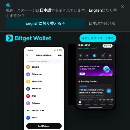
English
日本語
現在、このページは
日本語
で表示されています。
English
に切り替
えますか？
Tiếng Việt
Englishに切り替える
日本語で続ける
Русский
Español (Latinoamérica)
Türkçe
今すぐダウンロードする
Italiano
Français
Deutsch
简体中文
繁體中文
Português (Portugal)
Bahasa Indonesia
ภาษาไทย
हिन्दी
বাংলা
Español
Português (Brasil)
Español (Argentina)