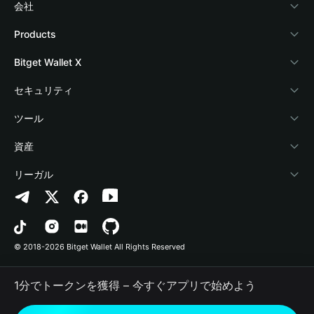
会社
Bitget Walletについて
Products
ブログ
Crypto Card
Bitget Wallet X
アカデミー
Stablecoin Earn
デベロッパー
セキュリティ
暗号資産ニュース
Payfi Crypto
ウォレットを接続
保護基金
ツール
Help Center
Crypto Swap API
Bitget Wallet Pay
セキュリティ技術
暗号資産を購入
資産
お問い合わせ
Altcoin Season Index
プロジェクトを掲載
認証検出
Arbitrum
リーガル
ブランドリソース
Prediction Markets
コントラクト検出
Avalanche
プライバシーポリシー
キャリア
DApp
一括送金
Bitcoin
利用規約
© 2018-2026 Bitget Wallet All Rights Reserved
公式チャンネル認証
Trade
BNB Chain
Risk Disclosure
1分でトークンを獲得 – 今すぐアプリで始めよう
RWA
Polygon