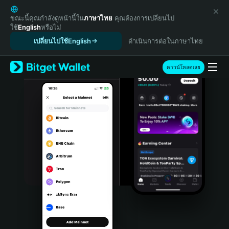
English
日本語
ขณะนี้คุณกำลังดูหน้านี้ใน
ภาษาไทย
คุณต้องการเปลี่ยนไป
ใช้
English
หรือไม่
Tiếng Việt
เปลี่ยนไปใช้English
ดำเนินการต่อในภาษาไทย
Русский
Español (Latinoamérica)
Türkçe
ดาวน์โหลดเลย
Italiano
Français
Deutsch
简体中文
繁體中文
Português (Portugal)
Bahasa Indonesia
ภาษาไทย
हिन्दी
বাংলা
Español
Português (Brasil)
Español (Argentina)