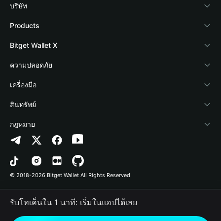
บริษัท
เกี่ยวกับ Bitget Wallet
Products
Blog
Crypto Card
Bitget Wallet X
Academy
Stablecoin Earn
นักพัฒนา
ความปลอดภัย
ข่าวสารด้านคริปโต
Payfi Crypto
เชื่อมต่อ Wallet
Protection Fund
เครื่องมือ
ศูนย์ช่วยเหลือ
Crypto Swap API
Bitget Wallet Pay
เทคโนโลยีความปลอดภัย
ซื้อคริปโต
สินทรัพย์
ติดต่อเรา
Altcoin Season Index
ลิสต์โปรเจกต์
การตรวจจับการอนุญาต
Arbitrum
กฎหมาย
ทรัพยากรข้อมูลของแบรนด์
Prediction Markets
การตรวจจับสัญญา
Avalanche
นโยบายความเป็นส่วนตัว
อาชีพ
DApp
การโอนเป็นชุด
Bitcoin
ข้อตกลงในการใช้บริการ
© 2018-2026 Bitget Wallet All Rights Reserved
การยืนยันช่องทางอย่างเป็นทางการ
Trade
BNB Chain
Risk Disclosure
รับโทเค็นใน 1 นาที: เริ่มในแอปได้เลย
RWA
Polygon