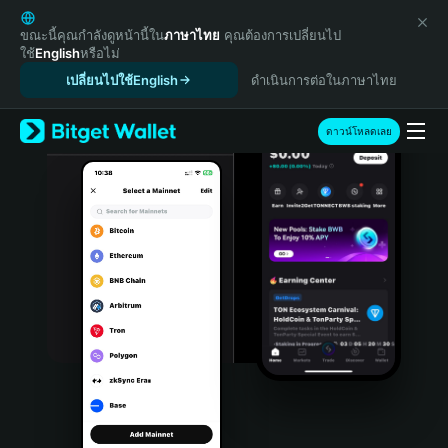
English
日本語
ขณะนี้คุณกำลังดูหน้านี้ใน
ภาษาไทย
คุณต้องการเปลี่ยนไป
ใช้
English
หรือไม่
Tiếng Việt
เปลี่ยนไปใช้English
ดำเนินการต่อในภาษาไทย
Русский
Español (Latinoamérica)
Türkçe
ดาวน์โหลดเลย
Italiano
Français
Deutsch
简体中文
繁體中文
Português (Portugal)
Bahasa Indonesia
ภาษาไทย
हिन्दी
বাংলা
Español
Português (Brasil)
Español (Argentina)