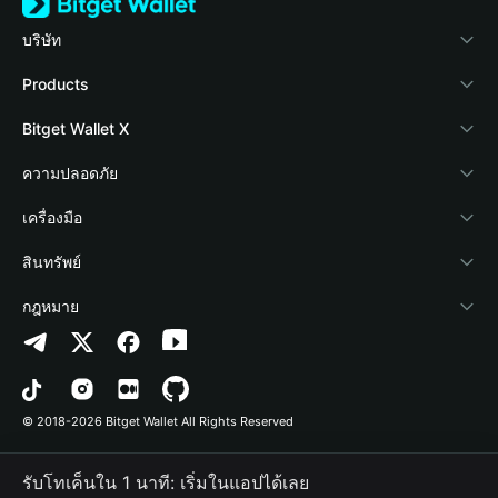
บริษัท
เกี่ยวกับ Bitget Wallet
Products
Blog
Crypto Card
Bitget Wallet X
Academy
Stablecoin Earn
นักพัฒนา
ความปลอดภัย
ข่าวสารด้านคริปโต
Payfi Crypto
เชื่อมต่อ Wallet
Protection Fund
เครื่องมือ
ศูนย์ช่วยเหลือ
Crypto Swap API
Bitget Wallet Pay
เทคโนโลยีความปลอดภัย
ซื้อคริปโต
สินทรัพย์
ติดต่อเรา
Altcoin Season Index
ลิสต์โปรเจกต์
การตรวจจับการอนุญาต
Arbitrum
กฎหมาย
ทรัพยากรข้อมูลของแบรนด์
Prediction Markets
การตรวจจับสัญญา
Avalanche
นโยบายความเป็นส่วนตัว
อาชีพ
DApp
การโอนเป็นชุด
Bitcoin
ข้อตกลงในการใช้บริการ
© 2018-2026 Bitget Wallet All Rights Reserved
การยืนยันช่องทางอย่างเป็นทางการ
Trade
BNB Chain
Risk Disclosure
รับโทเค็นใน 1 นาที: เริ่มในแอปได้เลย
RWA
Polygon