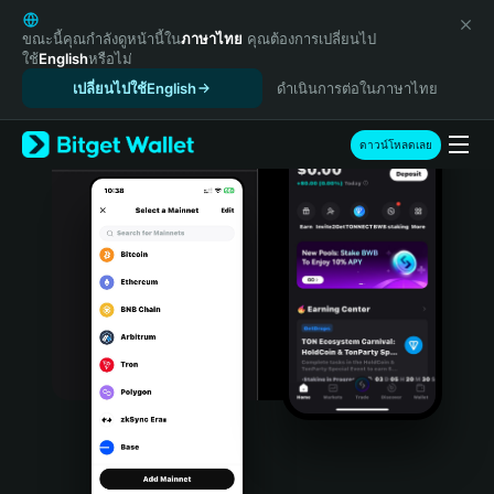
English
日本語
ขณะนี้คุณกำลังดูหน้านี้ใน
ภาษาไทย
คุณต้องการเปลี่ยนไป
ใช้
English
หรือไม่
Tiếng Việt
เปลี่ยนไปใช้English
ดำเนินการต่อในภาษาไทย
Русский
Español (Latinoamérica)
Türkçe
ดาวน์โหลดเลย
Italiano
Français
Deutsch
简体中文
繁體中文
Português (Portugal)
Bahasa Indonesia
ภาษาไทย
हिन्दी
বাংলা
Español
Português (Brasil)
Español (Argentina)