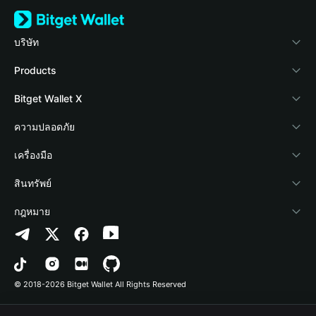
บริษัท
เกี่ยวกับ Bitget Wallet
Products
Blog
Crypto Card
Bitget Wallet X
Academy
Stablecoin Earn
นักพัฒนา
ความปลอดภัย
ข่าวสารด้านคริปโต
Payfi Crypto
เชื่อมต่อ Wallet
Protection Fund
เครื่องมือ
ศูนย์ช่วยเหลือ
Crypto Swap API
Bitget Wallet Pay
เทคโนโลยีความปลอดภัย
ซื้อคริปโต
สินทรัพย์
ติดต่อเรา
Altcoin Season Index
ลิสต์โปรเจกต์
การตรวจจับการอนุญาต
Arbitrum
กฎหมาย
ทรัพยากรข้อมูลของแบรนด์
Prediction Markets
การตรวจจับสัญญา
Avalanche
นโยบายความเป็นส่วนตัว
อาชีพ
DApp
การโอนเป็นชุด
Bitcoin
ข้อตกลงในการใช้บริการ
© 2018-2026 Bitget Wallet All Rights Reserved
การยืนยันช่องทางอย่างเป็นทางการ
Trade
BNB Chain
Risk Disclosure