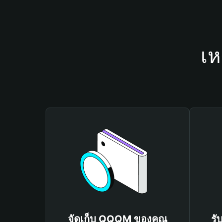
เห
จัดเก็บ QQQM ของคุณ
รั