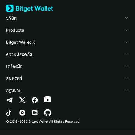
บริษัท
เกี่ยวกับ Bitget Wallet
Products
Blog
Crypto Card
Bitget Wallet X
Academy
Stablecoin Earn
นักพัฒนา
ความปลอดภัย
ข่าวสารด้านคริปโต
Payfi Crypto
เชื่อมต่อ Wallet
Protection Fund
เครื่องมือ
ศูนย์ช่วยเหลือ
Crypto Swap API
Bitget Wallet Pay
เทคโนโลยีความปลอดภัย
ซื้อคริปโต
สินทรัพย์
ติดต่อเรา
Altcoin Season Index
ลิสต์โปรเจกต์
การตรวจจับการอนุญาต
Arbitrum
กฎหมาย
ทรัพยากรข้อมูลของแบรนด์
Prediction Markets
การตรวจจับสัญญา
Avalanche
นโยบายความเป็นส่วนตัว
อาชีพ
DApp
การโอนเป็นชุด
Bitcoin
ข้อตกลงในการใช้บริการ
© 2018-2026 Bitget Wallet All Rights Reserved
การยืนยันช่องทางอย่างเป็นทางการ
Trade
BNB Chain
Risk Disclosure