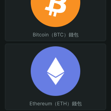
Bitcoin（BTC）錢包
Ethereum（ETH）錢包