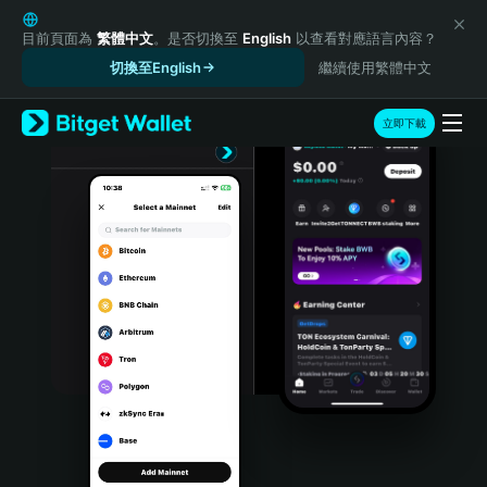
English
日本語
目前頁面為
繁體中文
。是否切換至
English
以查看對應語言內容？
Tiếng Việt
切換至English
繼續使用繁體中文
Русский
Español (Latinoamérica)
立即下載
Türkçe
Italiano
Français
Deutsch
简体中文
繁體中文
Português (Portugal)
Bahasa Indonesia
ภาษาไทย
हिन्दी
বাংলা
Español
Português (Brasil)
Español (Argentina)