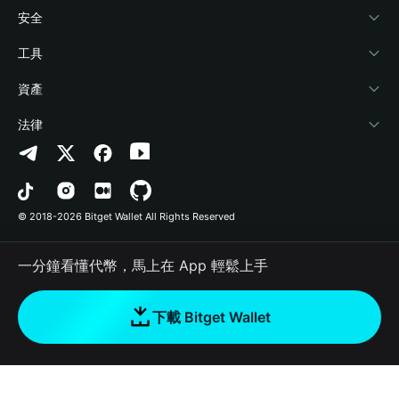
學院
Stablecoin Earn
開發者文件
安全
加密資訊
Payfi Crypto
連接錢包
風險保障基金
工具
幫助中心
Crypto Swap API
Bitget Wallet Pay
安全防護技術
快捷買幣
資產
‌聯繫我們
Altcoin Season Index
合作上架
授權檢測
Arbitrum
法律
品牌資源
Prediction Markets
合約檢測
Avalanche
隱私協議
工作機會
DApp
批次轉帳
Bitcoin
用戶使用協議
© 2018-2026 Bitget Wallet All Rights Reserved
官方渠道驗證
Trade
BNB Chain
Risk Disclosure
一分鐘看懂代幣，馬上在 App 輕鬆上手
RWA
Polygon
如何購買加密貨幣
下載 Bitget Wallet