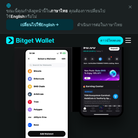
English
日本語
ขณะนี้คุณกำลังดูหน้านี้ใน
ภาษาไทย
คุณต้องการเปลี่ยนไป
ใช้
English
หรือไม่
Tiếng Việt
เปลี่ยนไปใช้English
ดำเนินการต่อในภาษาไทย
Русский
Español (Latinoamérica)
Türkçe
ดาวน์โหลดเลย
Italiano
Français
Deutsch
简体中文
繁體中文
Português (Portugal)
Bahasa Indonesia
ภาษาไทย
हिन्दी
বাংলা
Español
Português (Brasil)
Español (Argentina)