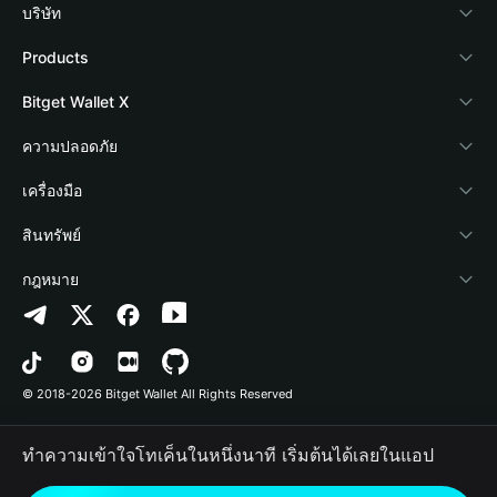
บริษัท
เกี่ยวกับ Bitget Wallet
Products
Blog
Crypto Card
Bitget Wallet X
Academy
Stablecoin Earn
นักพัฒนา
ความปลอดภัย
ข่าวสารด้านคริปโต
Payfi Crypto
เชื่อมต่อ Wallet
Protection Fund
เครื่องมือ
ศูนย์ช่วยเหลือ
Crypto Swap API
Bitget Wallet Pay
เทคโนโลยีความปลอดภัย
ซื้อคริปโต
สินทรัพย์
ติดต่อเรา
Altcoin Season Index
ลิสต์โปรเจกต์
การตรวจจับการอนุญาต
Arbitrum
กฎหมาย
ทรัพยากรข้อมูลของแบรนด์
Prediction Markets
การตรวจจับสัญญา
Avalanche
นโยบายความเป็นส่วนตัว
อาชีพ
DApp
การโอนเป็นชุด
Bitcoin
ข้อตกลงในการใช้บริการ
© 2018-2026 Bitget Wallet All Rights Reserved
การยืนยันช่องทางอย่างเป็นทางการ
Trade
BNB Chain
Risk Disclosure
ทำความเข้าใจโทเค็นในหนึ่งนาที เริ่มต้นได้เลยในแอป
RWA
Polygon