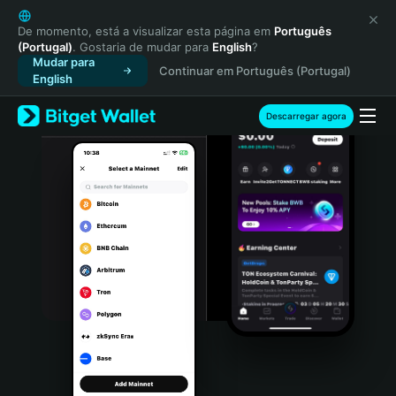
English
日本語
De momento, está a visualizar esta página em
Português
(Portugal)
. Gostaria de mudar para
English
?
Tiếng Việt
Mudar para
Continuar em Português (Portugal)
Русский
English
Español (Latinoamérica)
Türkçe
Descarregar agora
Italiano
Français
Deutsch
简体中文
繁體中文
Português (Portugal)
Bahasa Indonesia
ภาษาไทย
हिन्दी
বাংলা
Español
Português (Brasil)
Español (Argentina)