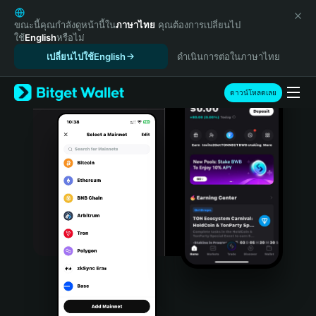
English
日本語
ขณะนี้คุณกำลังดูหน้านี้ใน
ภาษาไทย
คุณต้องการเปลี่ยนไป
ใช้
English
หรือไม่
Tiếng Việt
เปลี่ยนไปใช้English
ดำเนินการต่อในภาษาไทย
Русский
Español (Latinoamérica)
Türkçe
ดาวน์โหลดเลย
Italiano
Français
Deutsch
简体中文
繁體中文
Português (Portugal)
Bahasa Indonesia
ภาษาไทย
हिन्दी
বাংলা
Español
Português (Brasil)
Español (Argentina)