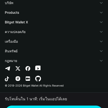
บริษัท
เกี่ยวกับ Bitget Wallet
Products
Blog
Crypto Card
Bitget Wallet X
Academy
Stablecoin Earn
นักพัฒนา
ความปลอดภัย
ข่าวสารด้านคริปโต
Payfi Crypto
เชื่อมต่อ Wallet
Protection Fund
เครื่องมือ
ศูนย์ช่วยเหลือ
Crypto Swap API
Bitget Wallet Pay
เทคโนโลยีความปลอดภัย
ซื้อคริปโต
สินทรัพย์
ติดต่อเรา
Altcoin Season Index
ลิสต์โปรเจกต์
การตรวจจับการอนุญาต
Arbitrum
กฎหมาย
ทรัพยากรข้อมูลของแบรนด์
Prediction Markets
การตรวจจับสัญญา
Avalanche
นโยบายความเป็นส่วนตัว
อาชีพ
DApp
การโอนเป็นชุด
Bitcoin
ข้อตกลงในการใช้บริการ
© 2018-2026 Bitget Wallet All Rights Reserved
การยืนยันช่องทางอย่างเป็นทางการ
Trade
BNB Chain
Risk Disclosure
รับโทเค็นใน 1 นาที: เริ่มในแอปได้เลย
RWA
Polygon