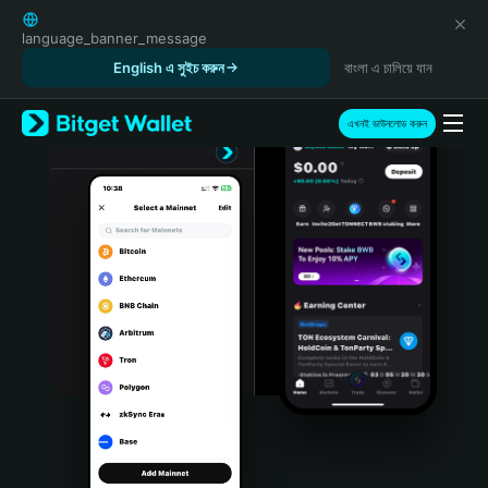
English
日本語
language_banner_message
Tiếng Việt
English এ সুইচ করুন
বাংলা এ চালিয়ে যান
Русский
Español (Latinoamérica)
এখনই ডাউনলোড করুন
Türkçe
Italiano
Français
Deutsch
简体中文
繁體中文
Português (Portugal)
Bahasa Indonesia
ภาษาไทย
हिन्दी
বাংলা
Español
Português (Brasil)
Español (Argentina)