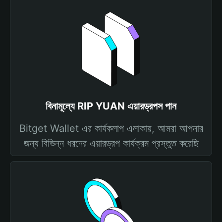
বিনামূল্যে RIP YUAN এয়ারড্রপস পান
Bitget Wallet এর কার্যকলাপ এলাকায়, আমরা আপনার
জন্য বিভিন্ন ধরনের এয়ারড্রপ কার্যক্রম প্রস্তুত করেছি