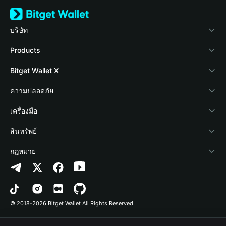
บริษัท
เกี่ยวกับ Bitget Wallet
Products
Blog
Crypto Card
Bitget Wallet X
Academy
Stablecoin Earn
นักพัฒนา
ความปลอดภัย
ข่าวสารด้านคริปโต
Payfi Crypto
เชื่อมต่อ Wallet
Protection Fund
เครื่องมือ
ศูนย์ช่วยเหลือ
Crypto Swap API
Bitget Wallet Pay
เทคโนโลยีความปลอดภัย
ซื้อคริปโต
สินทรัพย์
ติดต่อเรา
Altcoin Season Index
ลิสต์โปรเจกต์
การตรวจจับการอนุญาต
Arbitrum
กฎหมาย
ทรัพยากรข้อมูลของแบรนด์
Prediction Markets
การตรวจจับสัญญา
Avalanche
นโยบายความเป็นส่วนตัว
อาชีพ
DApp
การโอนเป็นชุด
Bitcoin
ข้อตกลงในการใช้บริการ
© 2018-2026 Bitget Wallet All Rights Reserved
การยืนยันช่องทางอย่างเป็นทางการ
Trade
BNB Chain
Risk Disclosure