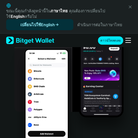
English
日本語
ขณะนี้คุณกำลังดูหน้านี้ใน
ภาษาไทย
คุณต้องการเปลี่ยนไป
ใช้
English
หรือไม่
Tiếng Việt
เปลี่ยนไปใช้English
ดำเนินการต่อในภาษาไทย
Русский
Español (Latinoamérica)
Türkçe
ดาวน์โหลดเลย
Italiano
Français
Deutsch
简体中文
繁體中文
Português (Portugal)
Bahasa Indonesia
ภาษาไทย
हिन्दी
বাংলা
Español
Português (Brasil)
Español (Argentina)