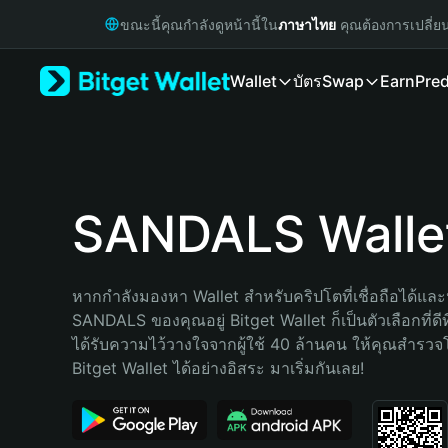
English
ขณะนี้คุณกำลังดูหน้านี้ใน
ภาษาไทย
คุณต้องการเปลี่ย
日本語
Tiếng Việt
Wallet
บัตร
Swap
Earn
Pred
Русский
Español (Latinoamérica)
Türkçe
Italiano
Français
Deutsch
SANDALS Walle
简体中文
繁體中文
Português (Portugal)
หากกำลังมองหา Wallet สำหรับคริปโตที่เชื่อถือได้และป
Bahasa Indonesia
SANDALS ของคุณอยู่ Bitget Wallet ก็เป็นตัวเลือกที่ดีท
ภาษาไทย
ได้รับความไว้วางใจจากผู้ใช้ 40 ล้านคน ให้คุณสำรว
हिन्दी
Bitget Wallet ได้อย่างอิสระ มาเริ่มกันเลย!
বাংলা
Español
Português (Brasil)
Español (Argentina)