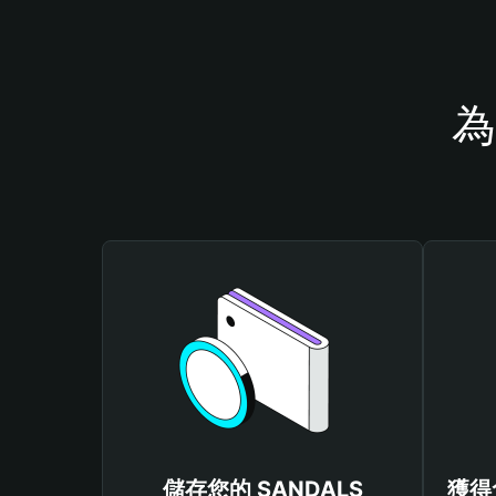
為
儲存您的 SANDALS
獲得