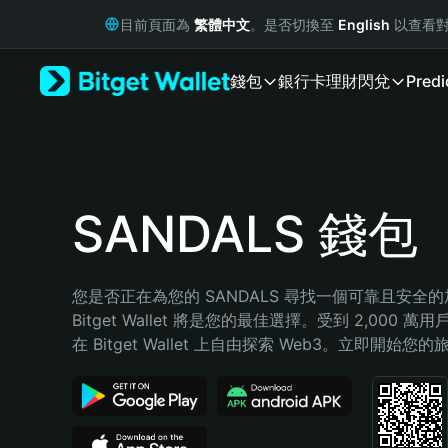
English
目前頁面為
繁體中文
。是否切換至
English
以查看對
日本語
Tiếng Việt
錢包
銀行卡
理財
閃兌
Predi
Русский
Español (Latinoamérica)
Türkçe
Italiano
Français
Deutsch
SANDALS 錢包
简体中文
繁體中文
Português (Portugal)
您是否正在為您的 SANDALS 尋找一個可靠且安全
Bahasa Indonesia
Bitget Wallet 將是您的最佳選擇。受到 2,000 
ภาษาไทย
在 Bitget Wallet 上自由探索 Web3。立即開始您
हिन्दी
বাংলা
Español
Português (Brasil)
Español (Argentina)