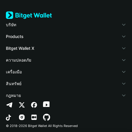
บริษัท
เกี่ยวกับ Bitget Wallet
Products
Blog
Crypto Card
Bitget Wallet X
Academy
Stablecoin Earn
นักพัฒนา
ความปลอดภัย
ข่าวสารด้านคริปโต
Payfi Crypto
เชื่อมต่อ Wallet
Protection Fund
เครื่องมือ
ศูนย์ช่วยเหลือ
Crypto Swap API
Bitget Wallet Pay
เทคโนโลยีความปลอดภัย
ซื้อคริปโต
สินทรัพย์
ติดต่อเรา
Altcoin Season Index
ลิสต์โปรเจกต์
การตรวจจับการอนุญาต
Arbitrum
กฎหมาย
ทรัพยากรข้อมูลของแบรนด์
Prediction Markets
การตรวจจับสัญญา
Avalanche
นโยบายความเป็นส่วนตัว
อาชีพ
DApp
การโอนเป็นชุด
Bitcoin
ข้อตกลงในการใช้บริการ
© 2018-2026 Bitget Wallet All Rights Reserved
การยืนยันช่องทางอย่างเป็นทางการ
Trade
BNB Chain
Risk Disclosure