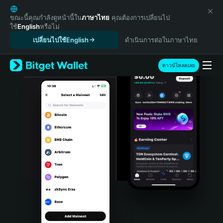
English
日本語
ขณะนี้คุณกำลังดูหน้านี้ใน
ภาษาไทย
คุณต้องการเปลี่ยนไป
ใช้
English
หรือไม่
Tiếng Việt
เปลี่ยนไปใช้English
ดำเนินการต่อในภาษาไทย
Русский
Español (Latinoamérica)
Türkçe
ดาวน์โหลดเลย
Italiano
Français
Deutsch
简体中文
繁體中文
Português (Portugal)
Bahasa Indonesia
ภาษาไทย
हिन्दी
বাংলা
Español
Português (Brasil)
Español (Argentina)