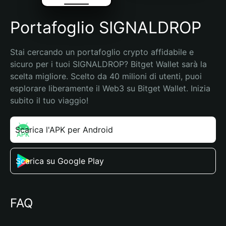
Portafoglio SIGNALDROP
Stai cercando un portafoglio crypto affidabile e 
sicuro per i tuoi SIGNALDROP? Bitget Wallet sarà la 
scelta migliore. Scelto da 40 milioni di utenti, puoi 
esplorare liberamente il Web3 su Bitget Wallet. Inizia 
subito il tuo viaggio!
Scarica l'APK per Android
Scarica su Google Play
FAQ