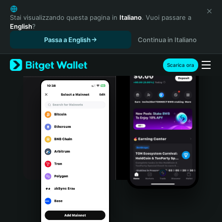
English
日本語
Stai visualizzando questa pagina in
Italiano
. Vuoi passare a
English
?
Tiếng Việt
Passa a English
Continua in Italiano
Русский
Español (Latinoamérica)
Türkçe
Scarica ora
Italiano
Français
Deutsch
简体中文
繁體中文
Português (Portugal)
Bahasa Indonesia
ภาษาไทย
हिन्दी
বাংলা
Español
Português (Brasil)
Español (Argentina)