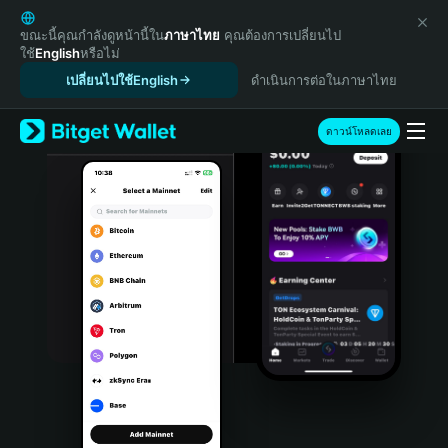
English
日本語
ขณะนี้คุณกำลังดูหน้านี้ใน
ภาษาไทย
คุณต้องการเปลี่ยนไป
ใช้
English
หรือไม่
Tiếng Việt
เปลี่ยนไปใช้English
ดำเนินการต่อในภาษาไทย
Русский
Español (Latinoamérica)
Türkçe
ดาวน์โหลดเลย
Italiano
Français
Deutsch
简体中文
繁體中文
Português (Portugal)
Bahasa Indonesia
ภาษาไทย
हिन्दी
বাংলা
Español
Português (Brasil)
Español (Argentina)