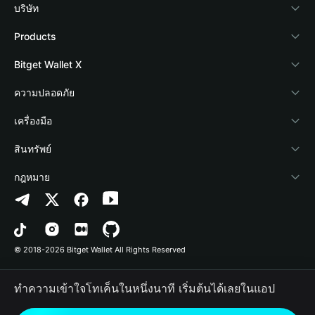
บริษัท
เกี่ยวกับ Bitget Wallet
Products
Blog
Crypto Card
Bitget Wallet X
Academy
Stablecoin Earn
นักพัฒนา
ความปลอดภัย
ข่าวสารด้านคริปโต
Payfi Crypto
เชื่อมต่อ Wallet
Protection Fund
เครื่องมือ
ศูนย์ช่วยเหลือ
Crypto Swap API
Bitget Wallet Pay
เทคโนโลยีความปลอดภัย
ซื้อคริปโต
สินทรัพย์
ติดต่อเรา
Altcoin Season Index
ลิสต์โปรเจกต์
การตรวจจับการอนุญาต
Arbitrum
กฎหมาย
ทรัพยากรข้อมูลของแบรนด์
Prediction Markets
การตรวจจับสัญญา
Avalanche
นโยบายความเป็นส่วนตัว
อาชีพ
DApp
การโอนเป็นชุด
Bitcoin
ข้อตกลงในการใช้บริการ
© 2018-2026 Bitget Wallet All Rights Reserved
การยืนยันช่องทางอย่างเป็นทางการ
Trade
BNB Chain
Risk Disclosure
ทำความเข้าใจโทเค็นในหนึ่งนาที เริ่มต้นได้เลยในแอป
RWA
Polygon