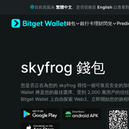
English
目前頁面為
繁體中文
。是否切換至
English
以查看對
日本語
Tiếng Việt
錢包
銀行卡
理財
閃兌
Predi
Русский
Español (Latinoamérica)
Türkçe
Italiano
Français
Deutsch
skyfrog 錢包
简体中文
繁體中文
Português (Portugal)
您是否正在為您的 skyfrog 尋找一個可靠且安全的加密錢
Bahasa Indonesia
Wallet 將是您的最佳選擇。受到 2,000 萬用戶的信
ภาษาไทย
Bitget Wallet 上自由探索 Web3。立即開始您的旅
हिन्दी
বাংলা
Español
Português (Brasil)
Español (Argentina)