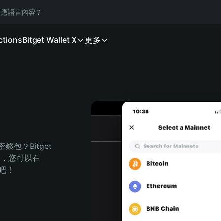
應語言內容？
ctions
Bitget Wallet X
更多
包？Bitget 
任，您可以在 
程吧！