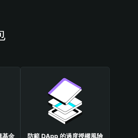
包
保障基金
防範 DApp 的過度授權風險