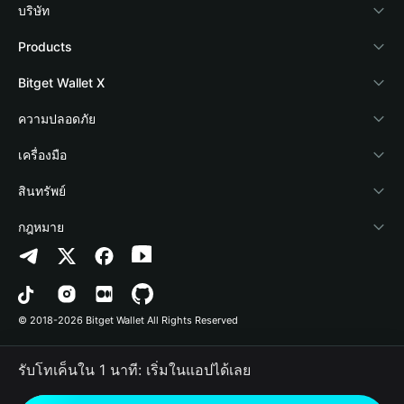
บริษัท
เกี่ยวกับ Bitget Wallet
Products
Blog
Crypto Card
Bitget Wallet X
Academy
Stablecoin Earn
นักพัฒนา
ความปลอดภัย
ข่าวสารด้านคริปโต
Payfi Crypto
เชื่อมต่อ Wallet
Protection Fund
เครื่องมือ
ศูนย์ช่วยเหลือ
Crypto Swap API
Bitget Wallet Pay
เทคโนโลยีความปลอดภัย
ซื้อคริปโต
สินทรัพย์
ติดต่อเรา
Altcoin Season Index
ลิสต์โปรเจกต์
การตรวจจับการอนุญาต
Arbitrum
กฎหมาย
ทรัพยากรข้อมูลของแบรนด์
Prediction Markets
การตรวจจับสัญญา
Avalanche
นโยบายความเป็นส่วนตัว
อาชีพ
DApp
การโอนเป็นชุด
Bitcoin
ข้อตกลงในการใช้บริการ
© 2018-2026 Bitget Wallet All Rights Reserved
การยืนยันช่องทางอย่างเป็นทางการ
Trade
BNB Chain
Risk Disclosure
รับโทเค็นใน 1 นาที: เริ่มในแอปได้เลย
RWA
Polygon