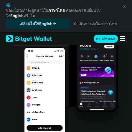
English
日本語
ขณะนี้คุณกำลังดูหน้านี้ใน
ภาษาไทย
คุณต้องการเปลี่ยนไป
ใช้
English
หรือไม่
Tiếng Việt
เปลี่ยนไปใช้English
ดำเนินการต่อในภาษาไทย
Русский
Español (Latinoamérica)
Türkçe
ดาวน์โหลดเลย
Italiano
Français
Deutsch
简体中文
繁體中文
Português (Portugal)
Bahasa Indonesia
ภาษาไทย
हिन्दी
বাংলা
Español
Português (Brasil)
Español (Argentina)