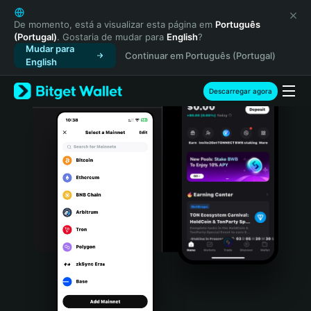
English
日本語
De momento, está a visualizar esta página em
Português
(Portugal)
. Gostaria de mudar para
English
?
Tiếng Việt
Mudar para
Continuar em Português (Portugal)
Русский
English
Español (Latinoamérica)
Türkçe
Descarregar agora
Italiano
Français
Deutsch
简体中文
繁體中文
Português (Portugal)
Bahasa Indonesia
ภาษาไทย
हिन्दी
বাংলা
Español
Português (Brasil)
Español (Argentina)