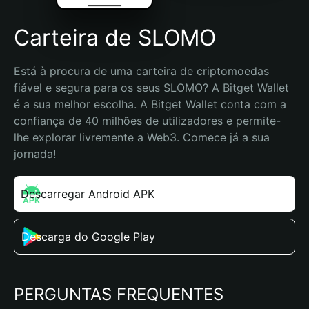
Carteira de SLOMO
Está à procura de uma carteira de criptomoedas 
fiável e segura para os seus SLOMO? A Bitget Wallet 
é a sua melhor escolha. A Bitget Wallet conta com a 
confiança de 40 milhões de utilizadores e permite-
lhe explorar livremente a Web3. Comece já a sua 
jornada!
Descarregar Android APK
Descarga do Google Play
PERGUNTAS FREQUENTES