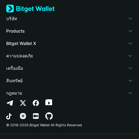
บริษัท
เกี่ยวกับ Bitget Wallet
Products
Blog
Crypto Card
Bitget Wallet X
Academy
Stablecoin Earn
นักพัฒนา
ความปลอดภัย
ข่าวสารด้านคริปโต
Payfi Crypto
เชื่อมต่อ Wallet
Protection Fund
เครื่องมือ
ศูนย์ช่วยเหลือ
Crypto Swap API
Bitget Wallet Pay
เทคโนโลยีความปลอดภัย
ซื้อคริปโต
สินทรัพย์
ติดต่อเรา
Altcoin Season Index
ลิสต์โปรเจกต์
การตรวจจับการอนุญาต
Arbitrum
กฎหมาย
ทรัพยากรข้อมูลของแบรนด์
Prediction Markets
การตรวจจับสัญญา
Avalanche
นโยบายความเป็นส่วนตัว
อาชีพ
DApp
การโอนเป็นชุด
Bitcoin
ข้อตกลงในการใช้บริการ
© 2018-2026 Bitget Wallet All Rights Reserved
การยืนยันช่องทางอย่างเป็นทางการ
Trade
BNB Chain
Risk Disclosure