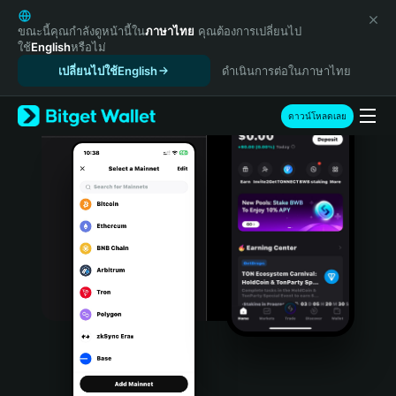
English
日本語
ขณะนี้คุณกำลังดูหน้านี้ใน
ภาษาไทย
คุณต้องการเปลี่ยนไป
ใช้
English
หรือไม่
Tiếng Việt
เปลี่ยนไปใช้English
ดำเนินการต่อในภาษาไทย
Русский
Español (Latinoamérica)
Türkçe
ดาวน์โหลดเลย
Italiano
Français
Deutsch
简体中文
繁體中文
Português (Portugal)
Bahasa Indonesia
ภาษาไทย
हिन्दी
বাংলা
Español
Português (Brasil)
Español (Argentina)