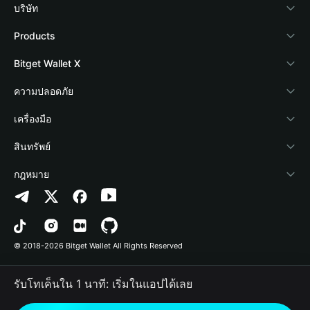
บริษัท
เกี่ยวกับ Bitget Wallet
Products
Blog
Crypto Card
Bitget Wallet X
Academy
Stablecoin Earn
นักพัฒนา
ความปลอดภัย
ข่าวสารด้านคริปโต
Payfi Crypto
เชื่อมต่อ Wallet
Protection Fund
เครื่องมือ
ศูนย์ช่วยเหลือ
Crypto Swap API
Bitget Wallet Pay
เทคโนโลยีความปลอดภัย
ซื้อคริปโต
สินทรัพย์
ติดต่อเรา
Altcoin Season Index
ลิสต์โปรเจกต์
การตรวจจับการอนุญาต
Arbitrum
กฎหมาย
ทรัพยากรข้อมูลของแบรนด์
Prediction Markets
การตรวจจับสัญญา
Avalanche
นโยบายความเป็นส่วนตัว
อาชีพ
DApp
การโอนเป็นชุด
Bitcoin
ข้อตกลงในการใช้บริการ
© 2018-2026 Bitget Wallet All Rights Reserved
การยืนยันช่องทางอย่างเป็นทางการ
Trade
BNB Chain
Risk Disclosure
รับโทเค็นใน 1 นาที: เริ่มในแอปได้เลย
RWA
Polygon