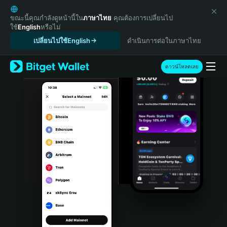
English
日本語
ขณะนี้คุณกำลังดูหน้านี้ใน
ภาษาไทย
คุณต้องการเปลี่ยนไป
ใช้
English
หรือไม่
Tiếng Việt
เปลี่ยนไปใช้English
ดำเนินการต่อในภาษาไทย
Русский
Español (Latinoamérica)
Türkçe
ดาวน์โหลดเลย
Italiano
Français
Deutsch
简体中文
繁體中文
Português (Portugal)
Bahasa Indonesia
ภาษาไทย
हिन्दी
বাংলা
Español
Português (Brasil)
Español (Argentina)