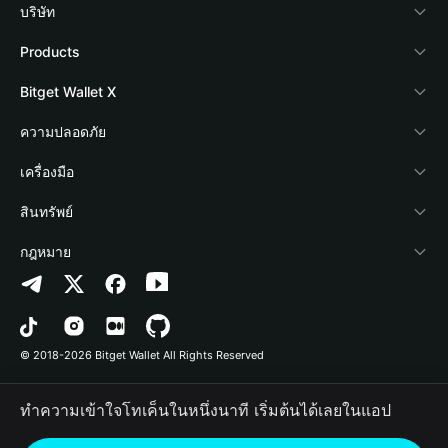
บริษัท
เกี่ยวกับ Bitget Wallet
Products
Blog
Crypto Card
Bitget Wallet X
Academy
Stablecoin Earn
นักพัฒนา
ความปลอดภัย
ข่าวสารด้านคริปโต
Payfi Crypto
เชื่อมต่อ Wallet
Protection Fund
เครื่องมือ
ศูนย์ช่วยเหลือ
Crypto Swap API
Bitget Wallet Pay
เทคโนโลยีความปลอดภัย
ซื้อคริปโต
สินทรัพย์
ติดต่อเรา
Altcoin Season Index
ลิสต์โปรเจกต์
การตรวจจับการอนุญาต
Arbitrum
กฎหมาย
ทรัพยากรข้อมูลของแบรนด์
Prediction Markets
การตรวจจับสัญญา
Avalanche
นโยบายความเป็นส่วนตัว
อาชีพ
DApp
การโอนเป็นชุด
Bitcoin
ข้อตกลงในการใช้บริการ
© 2018-2026 Bitget Wallet All Rights Reserved
การยืนยันช่องทางอย่างเป็นทางการ
Trade
BNB Chain
Risk Disclosure
ทำความเข้าใจโทเค็นในหนึ่งนาที เริ่มต้นได้เลยในแอป
RWA
Polygon