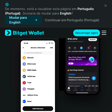
English
日本語
De momento, está a visualizar esta página em
Português
(Portugal)
. Gostaria de mudar para
English
?
Tiếng Việt
Mudar para
Continuar em Português (Portugal)
Русский
English
Español (Latinoamérica)
Türkçe
Descarregar agora
Italiano
Français
Deutsch
简体中文
繁體中文
Português (Portugal)
Bahasa Indonesia
ภาษาไทย
हिन्दी
বাংলা
Español
Português (Brasil)
Español (Argentina)