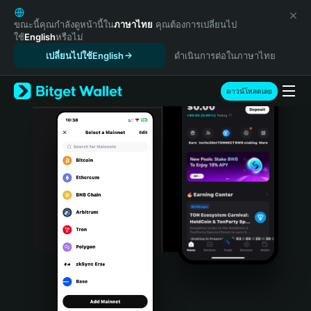
English
日本語
ขณะนี้คุณกำลังดูหน้านี้ใน
ภาษาไทย
คุณต้องการเปลี่ยนไป
ใช้
English
หรือไม่
Tiếng Việt
เปลี่ยนไปใช้English
ดำเนินการต่อในภาษาไทย
Русский
Español (Latinoamérica)
Türkçe
ดาวน์โหลดเลย
Italiano
Français
Deutsch
简体中文
繁體中文
Português (Portugal)
Bahasa Indonesia
ภาษาไทย
हिन्दी
বাংলা
Español
Português (Brasil)
Español (Argentina)