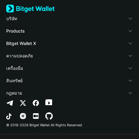
บริษัท
เกี่ยวกับ Bitget Wallet
Products
Blog
Crypto Card
Bitget Wallet X
Academy
Stablecoin Earn
นักพัฒนา
ความปลอดภัย
ข่าวสารด้านคริปโต
Payfi Crypto
เชื่อมต่อ Wallet
Protection Fund
เครื่องมือ
ศูนย์ช่วยเหลือ
Crypto Swap API
Bitget Wallet Pay
เทคโนโลยีความปลอดภัย
ซื้อคริปโต
สินทรัพย์
ติดต่อเรา
Altcoin Season Index
ลิสต์โปรเจกต์
การตรวจจับการอนุญาต
Arbitrum
กฎหมาย
ทรัพยากรข้อมูลของแบรนด์
Prediction Markets
การตรวจจับสัญญา
Avalanche
นโยบายความเป็นส่วนตัว
อาชีพ
DApp
การโอนเป็นชุด
Bitcoin
ข้อตกลงในการใช้บริการ
© 2018-2026 Bitget Wallet All Rights Reserved
การยืนยันช่องทางอย่างเป็นทางการ
Trade
BNB Chain
Risk Disclosure