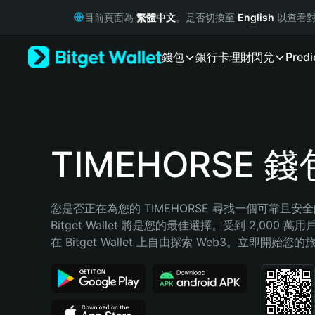
English
目前頁面為
繁體中文
。是否切換至
English
以查看對
日本語
Tiếng Việt
錢包
銀行卡
理財
閃兌
Predi
Русский
Español (Latinoamérica)
Türkçe
Italiano
Français
Deutsch
TIMEHORSE 錢
简体中文
繁體中文
Português (Portugal)
您是否正在為您的 TIMEHORSE 尋找一個可靠且安
Bahasa Indonesia
Bitget Wallet 將是您的最佳選擇。受到 2,000 
ภาษาไทย
在 Bitget Wallet 上自由探索 Web3。立即開始您
हिन्दी
বাংলা
Español
Português (Brasil)
Español (Argentina)