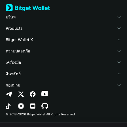
บริษัท
เกี่ยวกับ Bitget Wallet
Products
Blog
Crypto Card
Bitget Wallet X
Academy
Stablecoin Earn
นักพัฒนา
ความปลอดภัย
ข่าวสารด้านคริปโต
Payfi Crypto
เชื่อมต่อ Wallet
Protection Fund
เครื่องมือ
ศูนย์ช่วยเหลือ
Crypto Swap API
Bitget Wallet Pay
เทคโนโลยีความปลอดภัย
ซื้อคริปโต
สินทรัพย์
ติดต่อเรา
Altcoin Season Index
ลิสต์โปรเจกต์
การตรวจจับการอนุญาต
Arbitrum
กฎหมาย
ทรัพยากรข้อมูลของแบรนด์
Prediction Markets
การตรวจจับสัญญา
Avalanche
นโยบายความเป็นส่วนตัว
อาชีพ
DApp
การโอนเป็นชุด
Bitcoin
ข้อตกลงในการใช้บริการ
© 2018-2026 Bitget Wallet All Rights Reserved
การยืนยันช่องทางอย่างเป็นทางการ
Trade
BNB Chain
Risk Disclosure