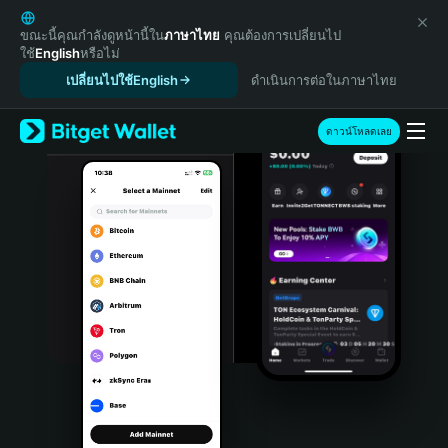
English
日本語
ขณะนี้คุณกำลังดูหน้านี้ใน
ภาษาไทย
คุณต้องการเปลี่ยนไป
ใช้
English
หรือไม่
Tiếng Việt
เปลี่ยนไปใช้English
ดำเนินการต่อในภาษาไทย
Русский
Español (Latinoamérica)
Türkçe
ดาวน์โหลดเลย
Italiano
Français
Deutsch
简体中文
繁體中文
Português (Portugal)
Bahasa Indonesia
ภาษาไทย
हिन्दी
বাংলা
Español
Português (Brasil)
Español (Argentina)